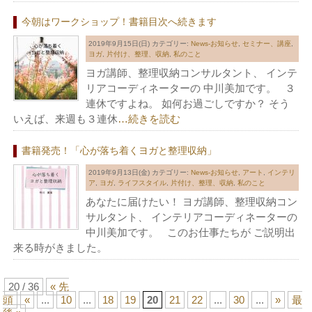
今朝はワークショップ！書籍目次へ続きます
2019年9月15日(日)
カテゴリー:
News-お知らせ
,
セミナー、講座
,
ヨガ
,
片付け、整理、収納
,
私のこと
ヨガ講師、整理収納コンサルタント、 インテ
リアコーディネーターの 中川美加です。 ３
連休ですよね。 如何お過ごしですか？ そう
いえば、来週も３連休
…続きを読む
書籍発売！「心が落ち着くヨガと整理収納」
2019年9月13日(金)
カテゴリー:
News-お知らせ
,
アート
,
インテリ
ア
,
ヨガ
,
ライフスタイル
,
片付け、整理、収納
,
私のこと
あなたに届けたい！ ヨガ講師、整理収納コン
サルタント、 インテリアコーディネーターの
中川美加です。 このお仕事たちが ご説明出
来る時がきました。
20 / 36
« 先
頭
«
...
10
...
18
19
20
21
22
...
30
...
»
最