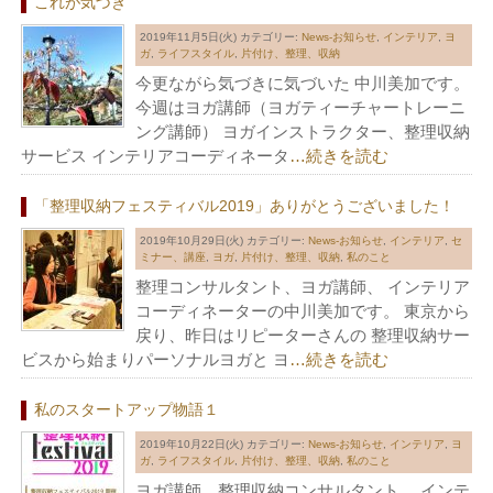
これが気づき
2019年11月5日(火)
カテゴリー:
News-お知らせ
,
インテリア
,
ヨ
ガ
,
ライフスタイル
,
片付け、整理、収納
今更ながら気づきに気づいた 中川美加です。
今週はヨガ講師（ヨガティーチャートレーニ
ング講師） ヨガインストラクター、整理収納
サービス インテリアコーディネータ
…続きを読む
「整理収納フェスティバル2019」ありがとうございました！
2019年10月29日(火)
カテゴリー:
News-お知らせ
,
インテリア
,
セ
ミナー、講座
,
ヨガ
,
片付け、整理、収納
,
私のこと
整理コンサルタント、ヨガ講師、 インテリア
コーディネーターの中川美加です。 東京から
戻り、昨日はリピーターさんの 整理収納サー
ビスから始まりパーソナルヨガと ヨ
…続きを読む
私のスタートアップ物語１
2019年10月22日(火)
カテゴリー:
News-お知らせ
,
インテリア
,
ヨ
ガ
,
ライフスタイル
,
片付け、整理、収納
,
私のこと
ヨガ講師、整理収納コンサルタント、 インテ