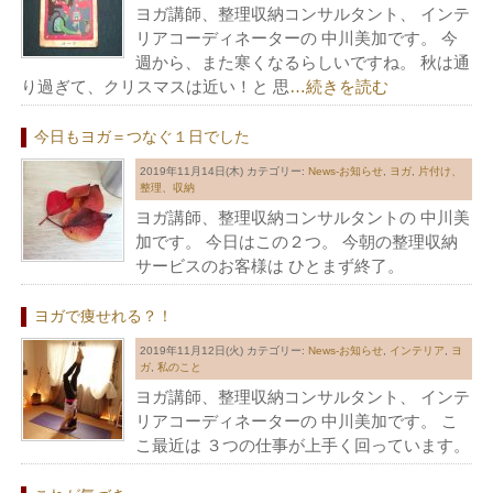
ヨガ講師、整理収納コンサルタント、 インテ
リアコーディネーターの 中川美加です。 今
週から、また寒くなるらしいですね。 秋は通
り過ぎて、クリスマスは近い！と 思
…続きを読む
今日もヨガ＝つなぐ１日でした
2019年11月14日(木)
カテゴリー:
News-お知らせ
,
ヨガ
,
片付け、
整理、収納
ヨガ講師、整理収納コンサルタントの 中川美
加です。 今日はこの２つ。 今朝の整理収納
サービスのお客様は ひとまず終了。
ヨガで痩せれる？！
2019年11月12日(火)
カテゴリー:
News-お知らせ
,
インテリア
,
ヨ
ガ
,
私のこと
ヨガ講師、整理収納コンサルタント、 インテ
リアコーディネーターの 中川美加です。 こ
こ最近は ３つの仕事が上手く回っています。