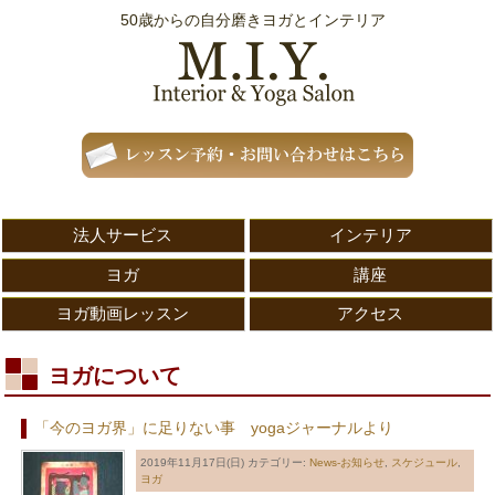
50歳からの自分磨きヨガとインテリア
法人サービス
インテリア
ヨガ
講座
ヨガ動画レッスン
アクセス
ヨガについて
「今のヨガ界」に足りない事 yogaジャーナルより
2019年11月17日(日)
カテゴリー:
News-お知らせ
,
スケジュール
,
ヨガ