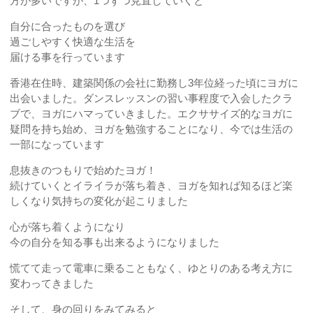
方が多いですが、1つずつ見直していくと
自分に合ったものを選び
過ごしやすく快適な生活を
届ける事を行っています
香港在住時、建築関係の会社に勤務し3年位経った頃にヨガに
出会いました。ダンスレッスンの習い事程度で入会したクラ
ブで、ヨガにハマっていきました。エクササイズ的なヨガに
疑問を持ち始め、ヨガを勉強することになり、今では生活の
一部になっています
息抜きのつもりで始めたヨガ！
続けていくとイライラが落ち着き、ヨガを知れば知るほど楽
しくなり気持ちの変化が起こりました
心が落ち着くようになり
今の自分を知る事も出来るようになりました
慌てて走って電車に乗ることもなく、ゆとりのある考え方に
変わってきました
そして、身の回りをみてみると