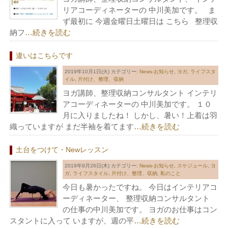
リアコーディネーターの 中川美加です。 ま
ず最初に 今週金曜日土曜日は こちら 整理収
納フ
…続きを読む
違いはこちらです
2019年10月1日(火)
カテゴリー:
News-お知らせ
,
ヨガ
,
ライフスタ
イル
,
片付け、整理、収納
ヨガ講師、整理収納コンサルタント インテリ
アコーディネーターの 中川美加です。 １０
月に入りましたね！ しかし、暑い！上着は羽
織っていますが まだ半袖を着てます
…続きを読む
土台をつけて・Newレッスン
2019年9月26日(木)
カテゴリー:
News-お知らせ
,
スケジュール
,
ヨ
ガ
,
ライフスタイル
,
片付け、整理、収納
,
私のこと
今日も暑かったですね。 今日はインテリアコ
ーディネーター、 整理収納コンサルタント
の仕事の中川美加です。 ヨガのお仕事はコン
スタントに入って いますが、週の平
…続きを読む