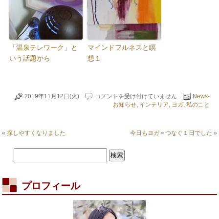
「温泉テレワーク」と
マインドフルネスと瞑
いう話題から
想１
ヨ
2019年11月12日(火)
コメントを受け付けていません
News-
ガ
お知らせ
,
インテリア
,
ヨガ
,
私のこと
で
痩
せ
«
探しやすくなりました
今日もヨガ＝つなぐ１日でした
»
れ
る？！
は
プロフィール