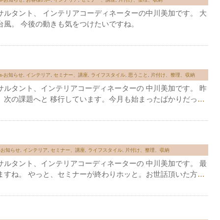
サルタント、 インテリアコーディネーターの中川美加です。 大
台風。 今後の動きも気をつけたいですね。
ws-お知らせ
,
インテリア
,
セミナー、講座
,
ライフスタイル
,
思うこと
,
片付け、整理、収納
サルタント、インテリアコーディネーターの 中川美加です。 昨
、次の課題へと 移行しています。今月も始まったばかりだっ
…
s-お知らせ
,
インテリア
,
セミナー、講座
,
ライフスタイル
,
片付け、整理、収納
サルタント、インテリアコーディネーターの 中川美加です。 最
ますね。 やっと、セミナーが終わりホッと。お世話頂いた方
…