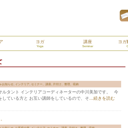
ア
ヨガ
講座
ヨガ
Yoga
Seminar
て
ws-お知らせ
,
インテリア
,
セミナー、講座
,
片付け、整理、収納
サルタント インテリアコーディネーターの中川美加です。 今
をしている方と お互い講師をしているので、そ
…続きを読む
り。
ws-お知らせ
,
お客様の声
,
インテリア
,
セミナー、講座
,
片付け、整理、収納