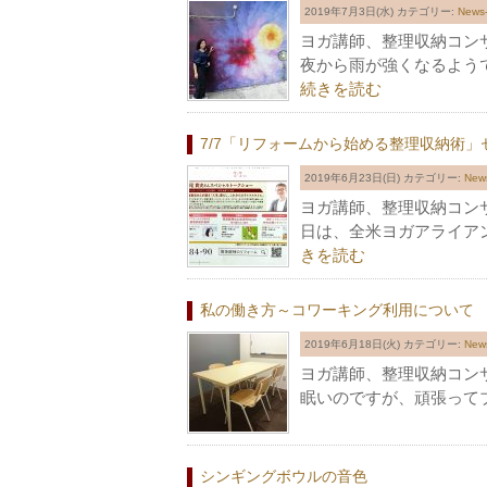
2019年7月3日(水)
カテゴリー:
New
ヨガ講師、整理収納コン
夜から雨が強くなるよう
続きを読む
7/7「リフォームから始める整理収納術」
2019年6月23日(日)
カテゴリー:
Ne
ヨガ講師、整理収納コン
日は、全米ヨガアライアン
きを読む
私の働き方～コワーキング利用について
2019年6月18日(火)
カテゴリー:
Ne
ヨガ講師、整理収納コン
眠いのですが、頑張って
シンギングボウルの音色