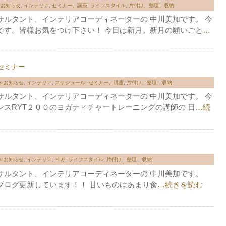
s-お知らせ
,
インテリア
,
セミナー、講座
,
ライフスタイル
,
片付け、整理、収納
サルタント、インテリアコーディネーターの 中川美加です。 今
です。皆様お気をつけ下さい！ 今日は新月。新月の願いごと
…
セミナー
ws-お知らせ
,
インテリア
,
スケジュール
,
セミナー、講座
,
片付け、整理、収納
サルタント、インテリアコーディネーターの 中川美加です。 今
スRYT２００のヨガティチャートレーニングの講師の 日
…続
ws-お知らせ
,
インテリア
,
ヨガ
,
ライフスタイル
,
片付け、整理、収納
サルタント、インテリアコーディネーターの 中川美加です。
ブログ更新しています！！ 甘いものはあまり食
…続きを読む