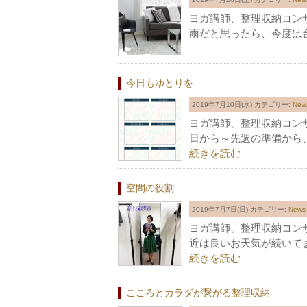
ヨガ講師、整理収納コン
雨だと思ったら、今度は
今日もゆとりを
2019年7月10日(水)
カテゴリー:
Ne
ヨガ講師、整理収納コン
日から～先週の準備から
続きを読む
空間の役割
2019年7月7日(日)
カテゴリー:
New
ヨガ講師、整理収納コン
近は良いお天気が続いて
続きを読む
こころとカラダが繋がる整理収納