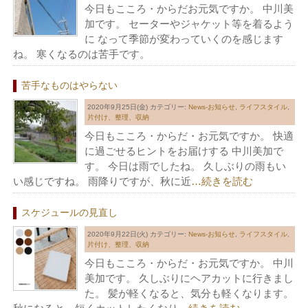
今日もこころ・からだお元気ですか。 中川美
加です。 セーターやジャケット等を着るよう
に なって季節が変わっていくのを感じます
ね。 寒くなるのは苦手です。
苦手なものはやらない
2020年9月25日(金)
カテゴリー:
News-お知らせ
,
ライフスタイル
,
片付け、整理、収納
今日もこころ・からだ・お元気ですか。 快適
に過ごせるヒントをお届けする 中川美加で
す。 今日は雨でしたね。 久しぶりの雨もい
い感じですね。 雨降りですが、秋に近
…続きを読む
スケジュールの見直し
2020年9月22日(火)
カテゴリー:
News-お知らせ
,
ライフスタイル
,
片付け、整理、収納
今日もこころ・からだ・お元気ですか。 中川
美加です。 久しぶりにヘアカットに行きまし
た。 髪が軽くなると、気分も軽くなります。