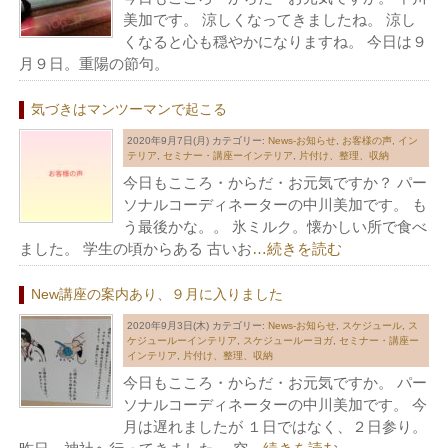
美加です。 涼しくなってきましたね。 涼し
くなると心も穏やかになりますね。 今日は９
月９日。重陽の節句。
気づきはマンツーマンで起こる
2020年9月7日(月)
カテゴリー:
News-お知らせ
,
お客様の声
,
イン
テリア
,
セミナー・講座ーインテリア
,
片付け、整理、収納
今日もこころ・からだ・お元気ですか？ パー
ソナルコーディネーターの中川美加です。 も
う最後かな。。 氷ミルク。懐かしい所で食べ
ました。 学生の頃からある 古いお
…続きを読む
New講座の案内あり、９月に入りました
2020年9月3日(木)
カテゴリー:
News-お知らせ
,
スケジュール
,
ス
ケジュールーインテリア
,
スケジュールーヨガ
,
セミナー・講座ー
インテリア
,
片付け、整理、収納
今日もこころ・からだ・お元気ですか。 パー
ソナルコーディネーターの中川美加です。 今
月は遅れましたが １日ではなく、２日参り。