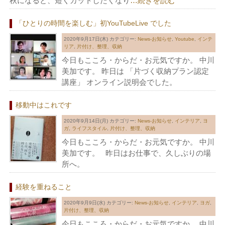
秋になると、短くカットしたくなり
…続きを読む
「ひとりの時間を楽しむ」初YouTubeLive でした
2020年9月17日(木)
カテゴリー:
News-お知らせ
,
Youtube
,
インテ
リア
,
片付け、整理、収納
今日もこころ・からだ・お元気ですか。 中川
美加です。 昨日は 「片づく収納プラン認定
講座」 オンライン説明会でした。
移動中はこれです
2020年9月14日(月)
カテゴリー:
News-お知らせ
,
インテリア
,
ヨ
ガ
,
ライフスタイル
,
片付け、整理、収納
今日もこころ・からだ・お元気ですか。 中川
美加です。 昨日はお仕事で、久しぶりの場
所へ。
経験を重ねること
2020年9月9日(水)
カテゴリー:
News-お知らせ
,
インテリア
,
ヨガ
,
片付け、整理、収納
今日もこころ・からだ・お元気ですか。 中川