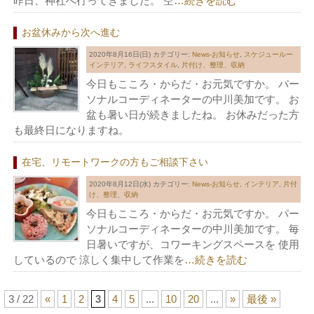
昨日、神社へ行ってきました。 空
…続きを読む
お盆休みから次へ進む
2020年8月16日(日)
カテゴリー:
News-お知らせ
,
スケジュールー
インテリア
,
ライフスタイル
,
片付け、整理、収納
今日もこころ・からだ・お元気ですか。 パー
ソナルコーディネーターの中川美加です。 お
盆も暑い日が続きましたね。 お休みだった方
も最終日になりますね。
在宅、リモートワークの方もご相談下さい
2020年8月12日(水)
カテゴリー:
News-お知らせ
,
インテリア
,
片付
け、整理、収納
今日もこころ・からだ・お元気ですか。 パー
ソナルコーディネーターの中川美加です。 毎
日暑いですが、コワーキングスペースを 使用
しているので 涼しく集中して作業を
…続きを読む
3 / 22
«
1
2
3
4
5
...
10
20
...
»
最後 »