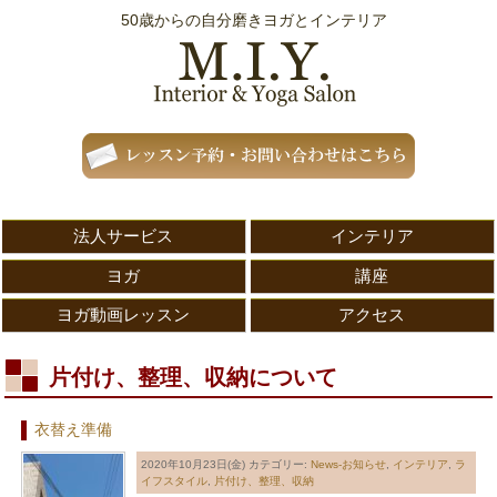
50歳からの自分磨きヨガとインテリア
法人サービス
インテリア
ヨガ
講座
ヨガ動画レッスン
アクセス
片付け、整理、収納について
衣替え準備
2020年10月23日(金)
カテゴリー:
News-お知らせ
,
インテリア
,
ラ
イフスタイル
,
片付け、整理、収納