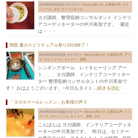
2018年9月9日(日)
カテゴリー:
News-お知らせ
,
お客様の声
,
スケ
ジュール
,
ヨガ
,
ライフスタイル
ヨガ講師、整理収納コンサルタント インテリ
アコーディネーターの中川美加です。 最近
は・・・
関西 夏のスピリチュアル祭り2018終了！
2018年8月20日(月)
カテゴリー:
News-お知らせ
,
お客様の声
,
アー
ト
,
スケジュール
,
セミナー、講座
シンギングボール、レイキヒーリング アー
ト、、、ヨガ講師、インテリアコーディネー
ター 整理収納コンサルタントの中川美加で
す！ おはようございます。↑今日もタイト
…続きを読む
「ヨガホイールレッスン」お客様の声３
2018年6月15日(金)
カテゴリー:
News-お知らせ
,
お客様の声
,
イン
テリア
,
スケジュール
,
セミナー、講座
,
ヨガ
こんばんは ヨガ講師、インテリアコーディネ
ーターの中川美加です。 昨日は、セミナー