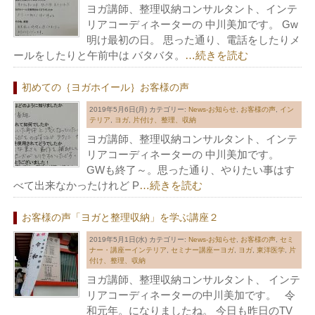
ヨガ講師、整理収納コンサルタント、インテ
リアコーディネーターの 中川美加です。 Gw
明け最初の日。 思った通り、電話をしたりメ
ールをしたりと午前中は バタバタ。
…続きを読む
初めての｛ヨガホイール｝お客様の声
2019年5月6日(月)
カテゴリー:
News-お知らせ
,
お客様の声
,
イン
テリア
,
ヨガ
,
片付け、整理、収納
ヨガ講師、整理収納コンサルタント、インテ
リアコーディネーターの 中川美加です。
GWも終了～。思った通り、やりたい事はす
べて出来なかったけれど P
…続きを読む
お客様の声「ヨガと整理収納」を学ぶ講座２
2019年5月1日(水)
カテゴリー:
News-お知らせ
,
お客様の声
,
セミ
ナー・講座ーインテリア
,
セミナー講座ーヨガ
,
ヨガ
,
東洋医学
,
片
付け、整理、収納
ヨガ講師、整理収納コンサルタント、 インテ
リアコーディネーターの中川美加です。 令
和元年。になりましたね。 今日も昨日のTV