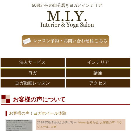
50歳からの自分磨きヨガとインテリア
法人サービス
インテリア
ヨガ
講座
ヨガ動画レッスン
アクセス
お客様の声について
お客様の声！ヨガホイール体験
2019年5月7日(火)
カテゴリー:
News-お知らせ
,
お客様の声
,
スケ
ジュール
,
ヨガ