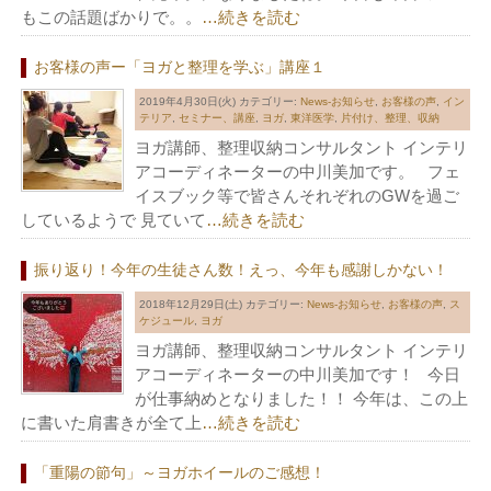
もこの話題ばかりで。。
…続きを読む
お客様の声ー「ヨガと整理を学ぶ」講座１
2019年4月30日(火)
カテゴリー:
News-お知らせ
,
お客様の声
,
イン
テリア
,
セミナー、講座
,
ヨガ
,
東洋医学
,
片付け、整理、収納
ヨガ講師、整理収納コンサルタント インテリ
アコーディネーターの中川美加です。 フェ
イスブック等で皆さんそれぞれのGWを過ご
しているようで 見ていて
…続きを読む
振り返り！今年の生徒さん数！えっ、今年も感謝しかない！
2018年12月29日(土)
カテゴリー:
News-お知らせ
,
お客様の声
,
ス
ケジュール
,
ヨガ
ヨガ講師、整理収納コンサルタント インテリ
アコーディネーターの中川美加です！ 今日
が仕事納めとなりました！！ 今年は、この上
に書いた肩書きが全て上
…続きを読む
「重陽の節句」～ヨガホイールのご感想！