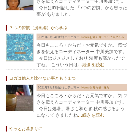
きを伝えるコーディネーター中川美加です。
今日は昨日話した 「7つの習慣」から思った
事が ありました。
７つの習慣（漫画編）から学ぶ
2021年8月24日(火)
カテゴリー:
News-お知らせ
,
ライフスタイル
今日もこころ・からだ・お元気ですか。 気づ
きを伝えるコーディネーター 中川美加です。
今日はジメジメしており 湿度も高かったで
すね。 こういう日は
…続きを読む
ヨガは他人と比べない事ともう１つ
2021年8月23日(月)
カテゴリー:
News-お知らせ
,
ヨガ
今日もこころ・からだ・お元気ですか。 気づ
きを伝えるコーディネーター 中川美加です。
今日は処暑。暑さも和らぎ 秋の感じるよう
になって きましたね
…続きを読む
やっとお墓参りに