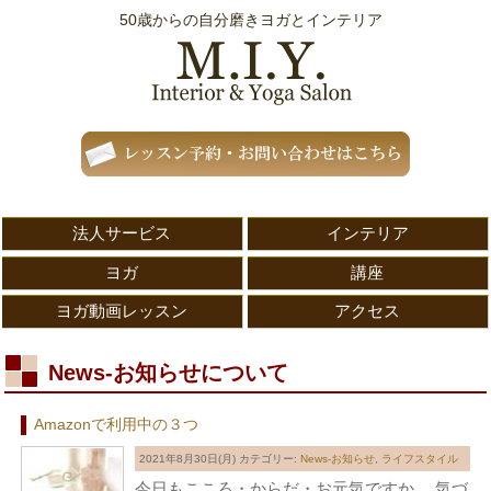
50歳からの自分磨きヨガとインテリア
法人サービス
インテリア
ヨガ
講座
ヨガ動画レッスン
アクセス
News-お知らせについて
Amazonで利用中の３つ
2021年8月30日(月)
カテゴリー:
News-お知らせ
,
ライフスタイル
今日もこころ・からだ・お元気ですか。 気づ