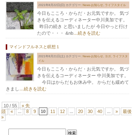
2021年8月22日(日)
カテゴリー:
News-お知らせ
,
ライフスタイル
今日もこころ・からだ・お元気ですか。 気づ
きを伝えるコーディネーター中川美加です。
昨日の続き と思いましたが 今日やっと行け
たので・・・ &nb
…続きを読む
マインドフルネスと瞑想１
2021年8月21日(土)
カテゴリー:
News-お知らせ
,
ヨガ
,
ライフスタ
イル
今日もこころ・からだ・お元気ですか。 気づ
きを伝えるコーディネーター 中川美加です。
今日はからだもお休み中。 からだも緩めて
きまし
…続きを読む
10 / 55
« 先
頭
«
...
8
9
10
11
12
...
20
30
40
...
»
最後
»