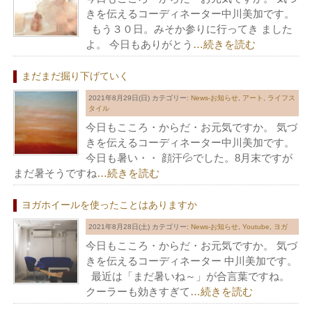
きを伝えるコーディネーター中川美加です。
もう３０日。みそか参りに行ってき ました
よ。 今日もありがとう
…続きを読む
まだまだ掘り下げていく
2021年8月29日(日)
カテゴリー:
News-お知らせ
,
アート
,
ライフス
タイル
今日もこころ・からだ・お元気ですか。 気づ
きを伝えるコーディネーター中川美加です。
今日も暑い・・ 顔汗💦でした。8月末ですが
まだ暑そうですね
…続きを読む
ヨガホイールを使ったことはありますか
2021年8月28日(土)
カテゴリー:
News-お知らせ
,
Youtube
,
ヨガ
今日もこころ・からだ・お元気ですか。 気づ
きを伝えるコーディネーター 中川美加です。
最近は「まだ暑いね～」が合言葉ですね。
クーラーも効きすぎて
…続きを読む