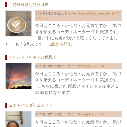
「持続可能な開発目標」
2021年8月27日(金)
カテゴリー:
News-お知らせ
,
Youtube
,
ライフ
スタイル
今日もこころ・からだ・お元気ですか。 気づ
きを伝えるコーディネーター 中川美加です。
暑い中にも風が吹いて涼しくなってきまし
た。 もう8月末ですし
…続きを読む
マインドフルネスと瞑想２
2021年8月26日(木)
カテゴリー:
News-お知らせ
,
ヨガ
今日もこころ・からだ・お元気ですか。 気づ
きを伝えるコーディネーター 中川美加です。
こちらに書いた 瞑想とマインドフルネス１
の 続きになります。
ヨガもパラダイムシフト
2021年8月25日(水)
カテゴリー:
News-お知らせ
,
ヨガ
今日もこころ・からだ・お元気ですか。 気づ