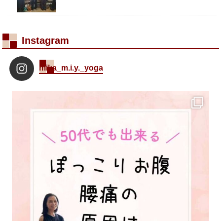
Instagram
mika_m.i.y._yoga