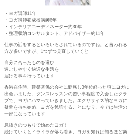
・ヨガ講師11年
・ヨガ講師養成校講師6年
・インテリアコーディネーター約30年
・整理収納コンサルタント、アドバイザー約11年
仕事の話をするといろいろされているのですね。と言われる
方が多いですが、1つずつ見直していくと
自分に合ったものを選び
過ごしやすく快適な生活を
届ける事を行っています
香港在住時、建築関係の会社に勤務し3年位経った頃にヨガに
出会いました。ダンスレッスンの習い事程度で入会したクラ
ブで、ヨガにハマっていきました。エクササイズ的なヨガに
疑問を持ち始め、ヨガを勉強することになり、今では生活の
一部になっています
息抜きのつもりで始めたヨガ！
続けていくとイライラが落ち着き、ヨガを知れば知るほど楽