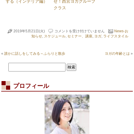
する（インテリア編）
せ！西宮ヨガグループ
クラス
ヨ
2019年5月21日(火)
コメントを受け付けていません
News-お
ガ
知らせ
,
スケジュール
,
セミナー、講座
,
ヨガ
,
ライフスタイル
の
お
知
«
誰かに話しをしてみる～ふらりと散歩
ヨガの年齢とは
»
ら
せ
は
プロフィール