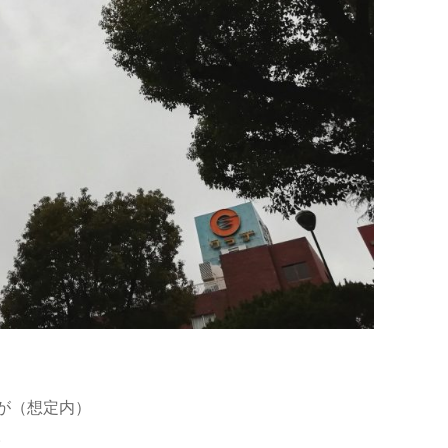
が（想定内）
。