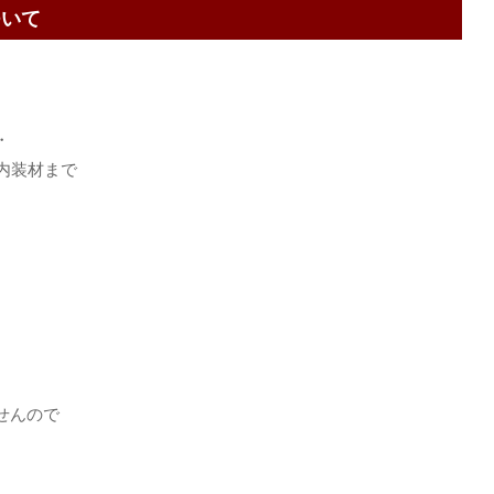
ついて
・
内装材まで
せんので