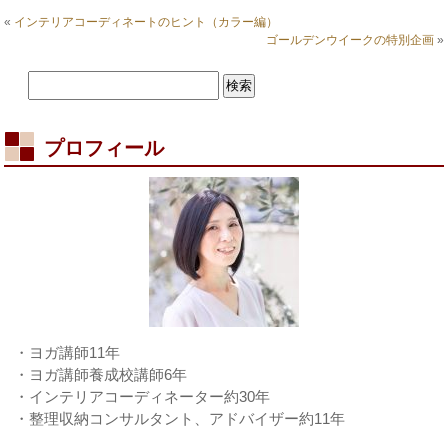
グ
«
インテリアコーディネートのヒント（カラー編）
ラ
ゴールデンウイークの特別企画
»
ム
で
検
索
す
る
プロフィール
（イ
ン
テ
リ
ア
編）
は
・ヨガ講師11年
・ヨガ講師養成校講師6年
・インテリアコーディネーター約30年
・整理収納コンサルタント、アドバイザー約11年