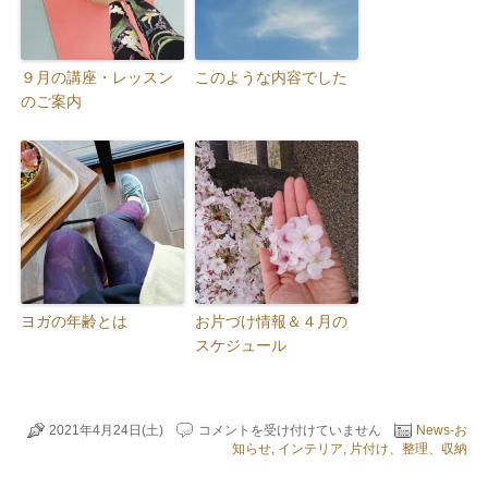
９月の講座・レッスン
このような内容でした
のご案内
ヨガの年齢とは
お片づけ情報＆４月の
スケジュール
イ
2021年4月24日(土)
コメントを受け付けていません
News-お
ン
知らせ
,
インテリア
,
片付け、整理、収納
ス
タ