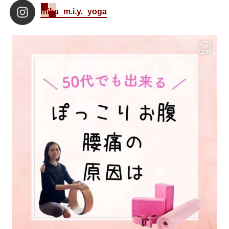
mika_m.i.y._yoga