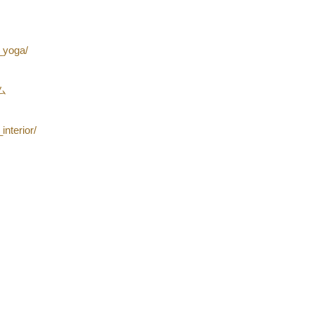
_yoga/
ム
nterior/