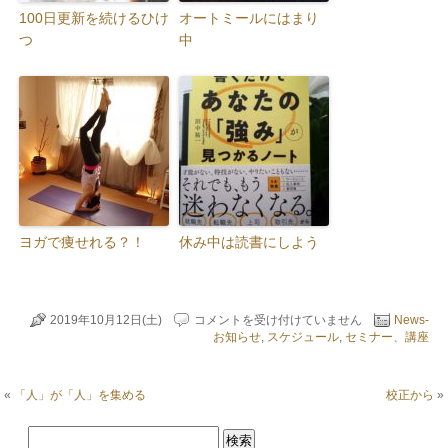
100日更新を続けるひけ
オートミールにはまり
つ
中
ヨガで痩せれる？！
休み中は読書にしよう
台
2019年10月12日(土)
コメントを受け付けていません
News-
風
お知らせ
,
スケジュール
,
セミナー、講座
で
冷
静
«
「人」が「人」を集める
校正から
»
に
な
る