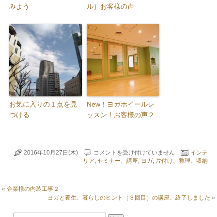
みよう
ル｝お客様の声
お気に入りの１点を見
New！ヨガホイールレ
つける
ッスン！お客様の声２
ア
2016年10月27日(木)
コメントを受け付けていません
インテ
ー
リア
,
セミナー、講座
,
ヨガ
,
片付け、整理、収納
ト
セ
ラ
«
企業様の内装工事２
ピ
ヨガと養生、暮らしのヒント（３回目）の講座、終了しました
»
ー
っ