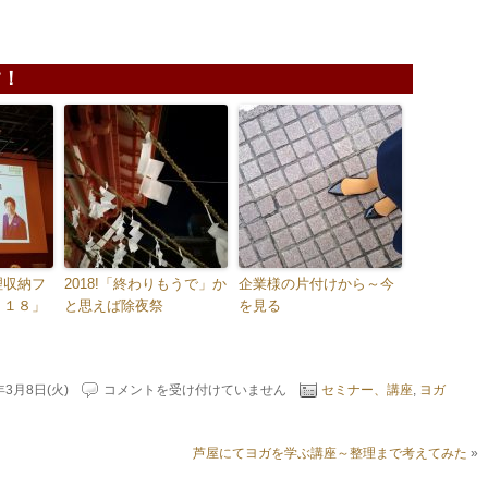
！
理収納フ
2018!「終わりもうで」か
企業様の片付けから～今
０１８」
と思えば除夜祭
を見る
深
年3月8日(火)
コメントを受け付けていません
セミナー、講座
,
ヨガ
い
呼
吸
芦屋にてヨガを学ぶ講座～整理まで考えてみた
»
出
来