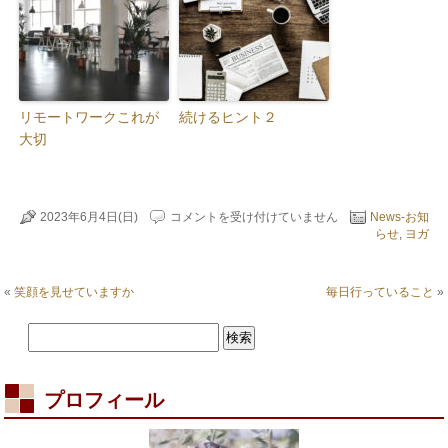
リモートワークこれが
続けるヒント２
大切
チ
2023年6月4日(日)
コメントを受け付けていません
News-お知
ャ
らせ
,
ヨガ
リ
テ
ィ
«
笑顔を見せていますか
毎日行っていること
»
ヨ
ガ
終
了
は
プロフィール