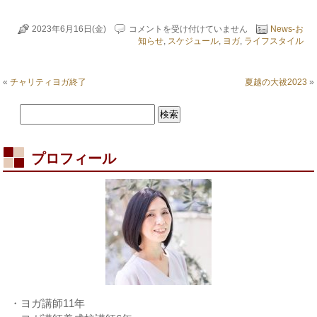
毎
2023年6月16日(金)
コメントを受け付けていません
News-お
日
知らせ
,
スケジュール
,
ヨガ
,
ライフスタイル
行
っ
て
«
チャリティヨガ終了
夏越の大祓2023
»
い
る
こ
と
は
プロフィール
・ヨガ講師11年