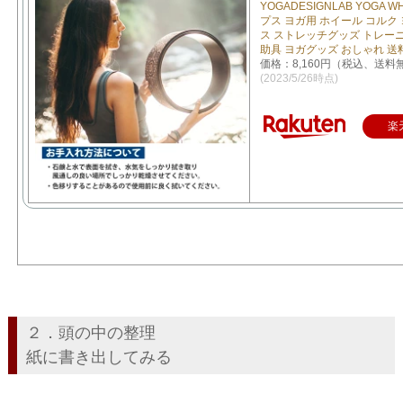
YOGADESIGNLAB YOGA 
プス ヨガ用 ホイール コルク
ス ストレッチグッズ トレーニ
助具 ヨガグッズ おしゃれ 送
価格：8,160円（税込、送料
(2023/5/26時点)
楽
２．頭の中の整理
紙に書き出してみる