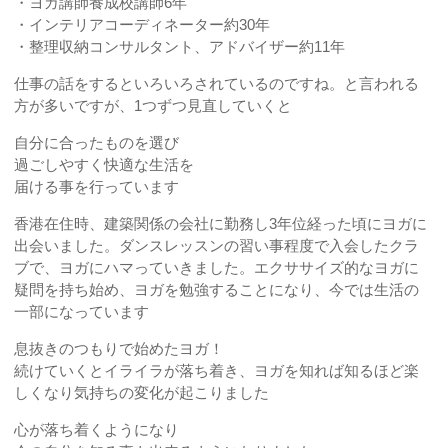
・ヨガ講師養成校講師6年
・インテリアコーディネーター約30年
・整理収納コンサルタント、アドバイザー約11年
仕事の話をするといろいろされているのですね。と言われる
方が多いですが、1つずつ見直していくと
自分に合ったものを選び
過ごしやすく快適な生活を
届ける事を行っています
香港在住時、建築関係の会社に勤務し3年位経った頃にヨガに
出会いました。ダンスレッスンの習い事程度で入会したクラ
ブで、ヨガにハマっていきました。エクササイズ的なヨガに
疑問を持ち始め、ヨガを勉強することになり、今では生活の
一部になっています
息抜きのつもりで始めたヨガ！
続けていくとイライラが落ち着き、ヨガを知れば知るほど楽
しくなり気持ちの変化が起こりました
心が落ち着くようになり