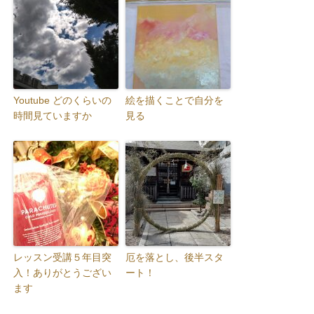
Youtube どのくらいの
絵を描くことで自分を
時間見ていますか
見る
レッスン受講５年目突
厄を落とし、後半スタ
入！ありがとうござい
ート！
ます