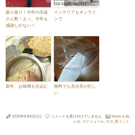
振り返り！今年の生徒
インテリアもオンライ
さん数！えっ、今年も
ンで
感謝しかない！
新年、お味噌を仕込む
無料でも充分耳が忙し
い
学
2020年6月6日(土)
コメントを受け付けていません
News-お知
び
らせ
,
スケジュール
,
ヨガ
,
思うこと
は
楽