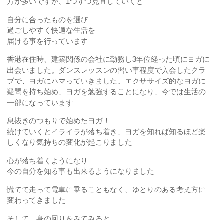
方が多いですが、1つずつ見直していくと
自分に合ったものを選び
過ごしやすく快適な生活を
届ける事を行っています
香港在住時、建築関係の会社に勤務し3年位経った頃にヨガに
出会いました。ダンスレッスンの習い事程度で入会したクラ
ブで、ヨガにハマっていきました。エクササイズ的なヨガに
疑問を持ち始め、ヨガを勉強することになり、今では生活の
一部になっています
息抜きのつもりで始めたヨガ！
続けていくとイライラが落ち着き、ヨガを知れば知るほど楽
しくなり気持ちの変化が起こりました
心が落ち着くようになり
今の自分を知る事も出来るようになりました
慌てて走って電車に乗ることもなく、ゆとりのある考え方に
変わってきました
そして、身の回りをみてみると