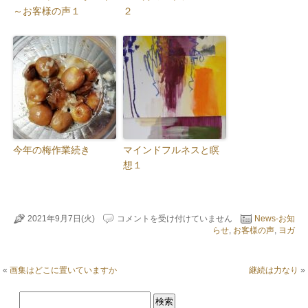
～お客様の声１
２
今年の梅作業続き
マインドフルネスと瞑
想１
継
2021年9月7日(火)
コメントを受け付けていません
News-お知
続
らせ
,
お客様の声
,
ヨガ
の
お
客
«
画集はどこに置いていますか
継続は力なり
»
様
の
声