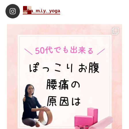
mika_m.i.y._yoga