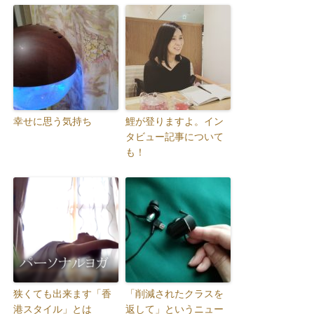
幸せに思う気持ち
鯉が登りますよ。イン
タビュー記事について
も！
狭くても出来ます「香
「削減されたクラスを
港スタイル」とは
返して」というニュー