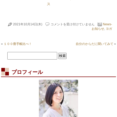
ス
あ
2021年10月14日(木)
コメントを受け付けていません
News-
な
お知らせ
,
ヨガ
た
に
ぴ
«
１００冊手帳比べ！
自分のからだに聞いてみて
»
っ
た
り
な
ヨ
ガ
プロフィール
は
は