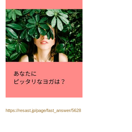
https://resast.jp/page/fast_answer/5628