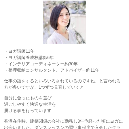
し
た
か
は
・ヨガ講師11年
・ヨガ講師養成校講師6年
・インテリアコーディネーター約30年
・整理収納コンサルタント、アドバイザー約11年
仕事の話をするといろいろされているのですね。と言われる
方が多いですが、1つずつ見直していくと
自分に合ったものを選び
過ごしやすく快適な生活を
届ける事を行っています
香港在住時、建築関係の会社に勤務し3年位経った頃にヨガに
出会いました。ダンスレッスンの習い事程度で入会したクラ