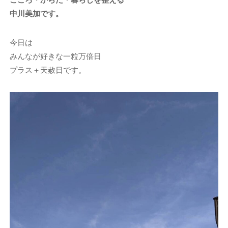
中川美加です。
今日は
みんなが好きな一粒万倍日
プラス＋天赦日です。