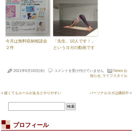
今月は無料収納相談会
「先生、10人です！」
２件
というヨガの動画です
一
2021年6月16日(水)
コメントを受け付けていません
News-お
粒
知らせ
,
ライフスタイル
万
倍
日
«
緩くてもルールがあるとやりやすい
パーソナルヨガは継続中
»
＋
天
赦
日
は
如
プロフィール
何
で