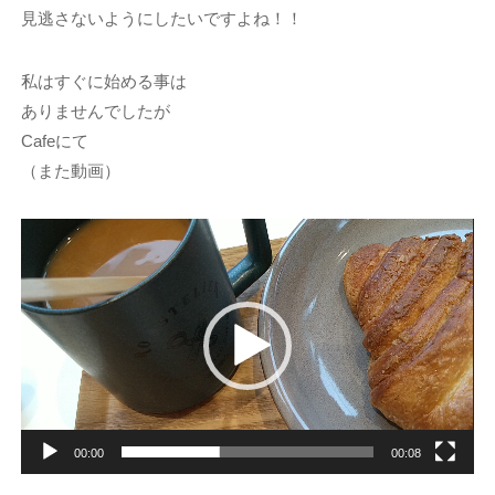
見逃さないようにしたいですよね！！
私はすぐに始める事は
ありませんでしたが
Cafeにて
（また動画）
動
画
プ
レ
ー
ヤ
ー
00:00
00:08