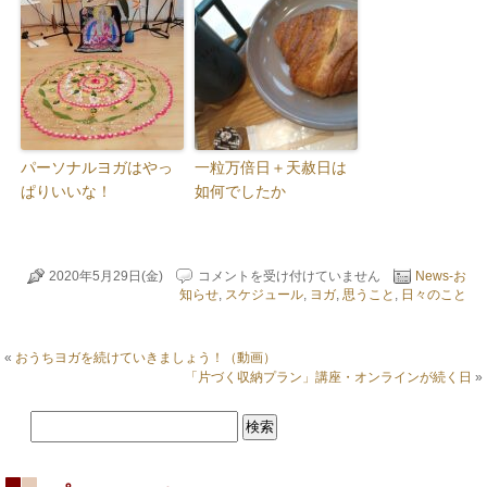
パーソナルヨガはやっ
一粒万倍日＋天赦日は
ぱりいいな！
如何でしたか
い
2020年5月29日(金)
コメントを受け付けていません
News-お
つ
知らせ
,
スケジュール
,
ヨガ
,
思うこと
,
日々のこと
も
と
同
«
おうちヨガを続けていきましょう！（動画）
じ
「片づく収納プラン」講座・オンラインが続く日
»
よ
う
で
同
じ
で