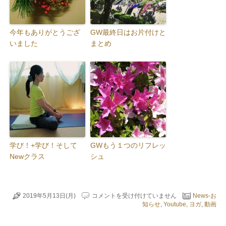
今年もありがとうござ
GW最終日はお片付けと
いました
まとめ
学び！+学び！そして
GWもう１つのリフレッ
Newクラス
シュ
人
2019年5月13日(月)
コメントを受け付けていません
News-お
気
知らせ
,
Youtube
,
ヨガ
,
動画
の
YouTube