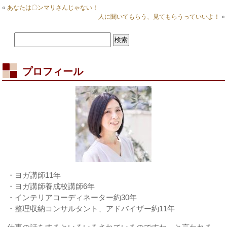
は？
«
あなたは〇ンマリさんじゃない！
ヨ
人に聞いてもらう、見てもらうっていいよ！
»
ガ
動
画
は
プロフィール
・ヨガ講師11年
・ヨガ講師養成校講師6年
・インテリアコーディネーター約30年
・整理収納コンサルタント、アドバイザー約11年