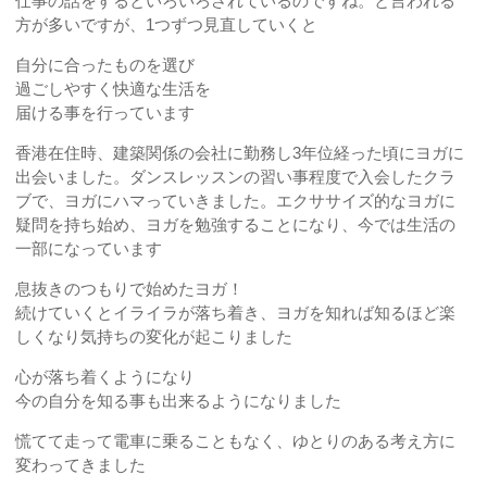
仕事の話をするといろいろされているのですね。と言われる
方が多いですが、1つずつ見直していくと
自分に合ったものを選び
過ごしやすく快適な生活を
届ける事を行っています
香港在住時、建築関係の会社に勤務し3年位経った頃にヨガに
出会いました。ダンスレッスンの習い事程度で入会したクラ
ブで、ヨガにハマっていきました。エクササイズ的なヨガに
疑問を持ち始め、ヨガを勉強することになり、今では生活の
一部になっています
息抜きのつもりで始めたヨガ！
続けていくとイライラが落ち着き、ヨガを知れば知るほど楽
しくなり気持ちの変化が起こりました
心が落ち着くようになり
今の自分を知る事も出来るようになりました
慌てて走って電車に乗ることもなく、ゆとりのある考え方に
変わってきました