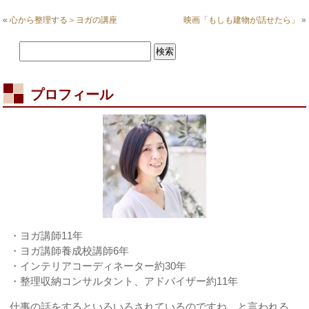
ょ
っ
«
心から整理する＞ヨガの講座
映画「もしも建物が話せたら」
»
と。。
あ
と
一
歩
は
プロフィール
・ヨガ講師11年
・ヨガ講師養成校講師6年
・インテリアコーディネーター約30年
・整理収納コンサルタント、アドバイザー約11年
仕事の話をするといろいろされているのですね。と言われる