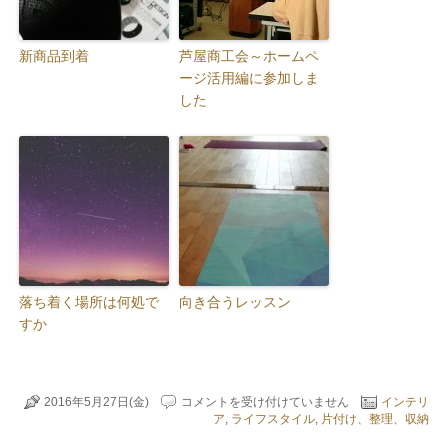
新商品到着
芦屋商工会～ホームペ
ージ活用編に参加しま
した
落ち着く場所は何処で
向き合うレッスン
すか
も
2016年5月27日(金)
コメントを受け付けていません
インテリ
う
ア
,
ライフスタイル
,
片付け、整理、収納
ち