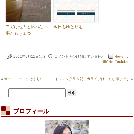
ヨガは他人と比べない
今日もゆとりを
事ともう１つ
Youtube
2021年9月11日(土)
コメントを受け付けていません
News-お
に
知らせ
,
Youtube
広
告
が
«
オートミールにはまり中
インスタグラム朝ヨガライブはこんな感じです
»
は
プロフィール