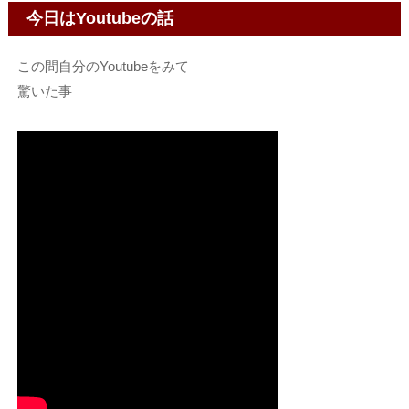
今日はYoutubeの話
この間自分のYoutubeをみて
驚いた事