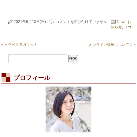
か
2021年6月13日(日)
コメントを受け付けていません
News-お
ら
知らせ
,
ヨガ
だ
を
温
«
トラベルヨガマット
オンライン講座について１
»
め
る
は
プロフィール