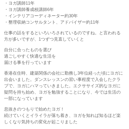
・ヨガ講師11年
・ヨガ講師養成校講師6年
・インテリアコーディネーター約30年
・整理収納コンサルタント、アドバイザー約11年
仕事の話をするといろいろされているのですね。と言われる
方が多いですが、1つずつ見直していくと
自分に合ったものを選び
過ごしやすく快適な生活を
届ける事を行っています
香港在住時、建築関係の会社に勤務し3年位経った頃にヨガに
出会いました。ダンスレッスンの習い事程度で入会したクラ
ブで、ヨガにハマっていきました。エクササイズ的なヨガに
疑問を持ち始め、ヨガを勉強することになり、今では生活の
一部になっています
息抜きのつもりで始めたヨガ！
続けていくとイライラが落ち着き、ヨガを知れば知るほど楽
しくなり気持ちの変化が起こりました