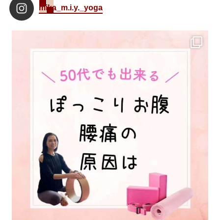
mika_m.i.y._yoga