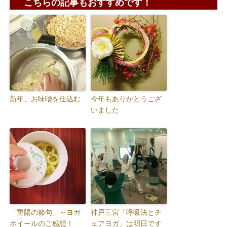
こちらの記事もおすすめです！
新年、お味噌を仕込む
今年もありがとうござ
いました
「重陽の節句」～ヨガ
神戸三宮「呼吸法とチ
ホイールのご感想！
ェアヨガ」は明日です