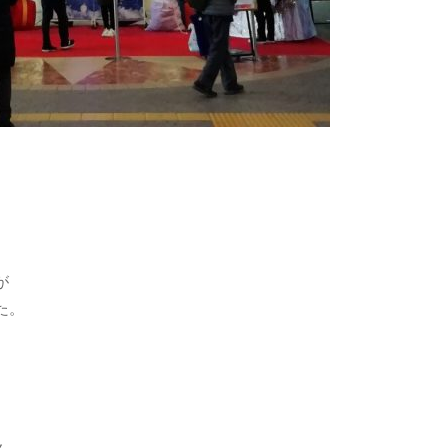
。
が
た。