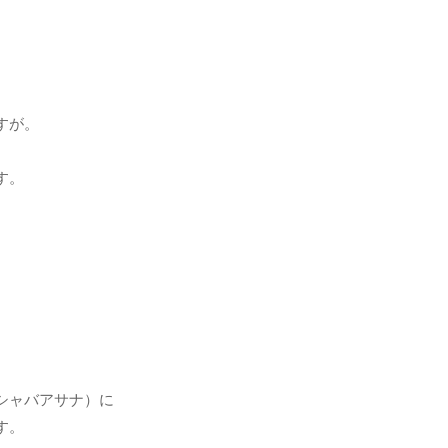
すが。
す。
シャバアサナ）に
す。