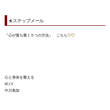
★ステップメール
「心が落ち着く５つの方法」 こちら
♡♡
心と身体を整える
M.I.Y.
中川美加