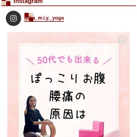
Instagram
mika_m.i.y._yoga