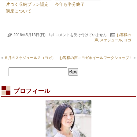
片づく収納プラン認定
今年も半分終了
講座について
New!
2018年5月13日(日)
コメントを受け付けていません
お客様の
レ
声
,
スケジュール
,
ヨガ
ッ
ス
ン
«
５月のスケジュール２（ヨガ）
お客様の声～ヨガホイールワークショップ！
»
ス
タ
ー
ト
～
お
プロフィール
客
様
の
声
１
は