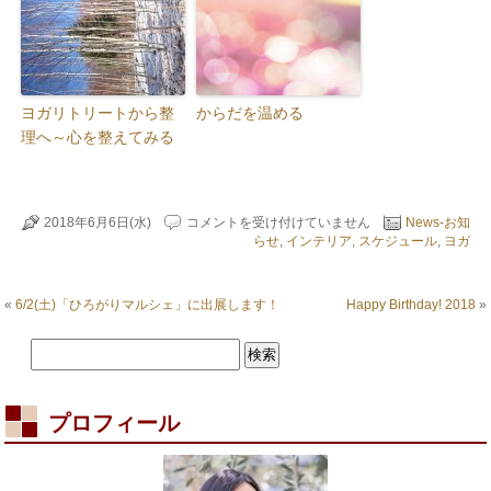
ヨガリトリートから整
からだを温める
理へ～心を整えてみる
６
2018年6月6日(水)
コメントを受け付けていません
News-お知
月
らせ
,
インテリア
,
スケジュール
,
ヨガ
の
ス
ケ
«
6/2(土)「ひろがりマルシェ」に出展します！
Happy Birthday! 2018
»
ジ
ュ
ー
ル
は
プロフィール