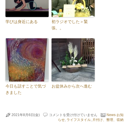
学びは身近にある
初ラジオでした＞緊
張。。
今日も話すことで気づ
お盆休みから次へ進む
きました
今
2021年8月6日(金)
コメントを受け付けていません
News-お知
日
らせ
,
ライフスタイル
,
片付け、整理、収納
は