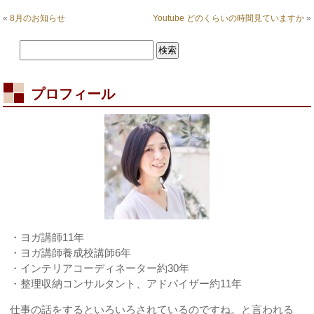
ど
こ
«
8月のお知らせ
Youtube どのくらいの時間見ていますか
»
を
整
え
る
は
プロフィール
・ヨガ講師11年
・ヨガ講師養成校講師6年
・インテリアコーディネーター約30年
・整理収納コンサルタント、アドバイザー約11年
仕事の話をするといろいろされているのですね。と言われる