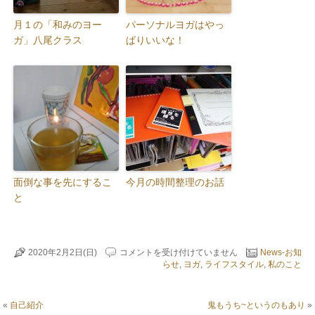
月１の「和みのヨー
パーソナルヨガはやっ
ガ」八尾クラス
ぱりいいな！
面倒な事を先にするこ
今月の時間整理のお話
と
支
2020年2月2日(日)
コメントを受け付けていません
News-お知
払
らせ
,
ヨガ
,
ライフスタイル
,
私のこと
調
書
は
«
自己紹介
鬼もうち~というのもあり
»