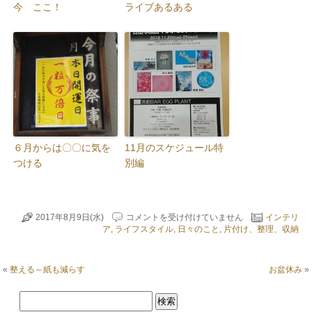
今 ここ！
ライブあるある
６月からは〇〇に気を
11月のスケジュール特
つける
別編
イ
2017年8月9日(水)
コメントを受け付けていません
インテリ
ン
ア
,
ライフスタイル
,
日々のこと
,
片付け、整理、収納
テ
リ
ア
«
整える～紙も減らす
お盆休み
»
の
お
仕
事